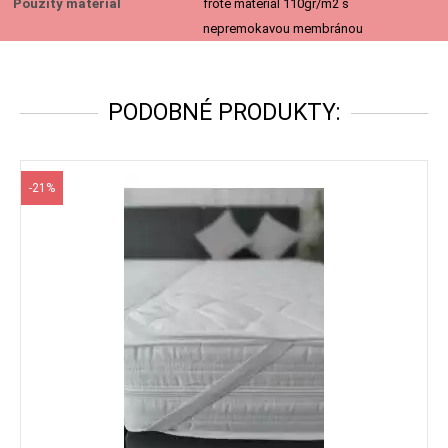
Použitý materiál
froté materiál 110gr/m2 s
nepremokavou membránou
PODOBNÉ PRODUKTY:
-21%