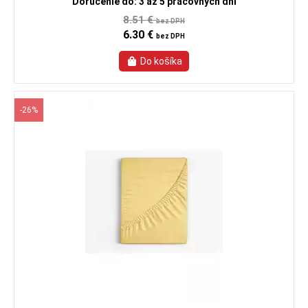
Doručenie do: 3 až 5 pracovných dní
8.51 €
bez DPH
6.30 €
bez DPH
-26%