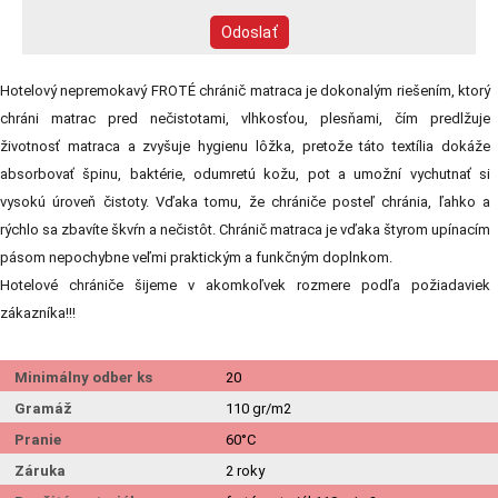
Hotelový nepremokavý FROTÉ chránič matraca je dokonalým riešením, ktorý
chráni matrac pred nečistotami, vlhkosťou, plesňami, čím predlžuje
životnosť matraca a zvyšuje hygienu lôžka, pretože táto textília dokáže
absorbovať špinu, baktérie, odumretú kožu, pot a umožní vychutnať si
vysokú úroveň čistoty. Vďaka tomu, že chrániče posteľ chránia, ľahko a
rýchlo sa zbavíte škvŕn a nečistôt. Chránič matraca je vďaka štyrom upínacím
pásom nepochybne veľmi praktickým a funkčným doplnkom.
Hotelové chrániče šijeme v akomkoľvek rozmere podľa požiadaviek
zákazníka!!!
Minimálny odber ks
20
Gramáž
110 gr/m2
Pranie
60°C
Záruka
2 roky