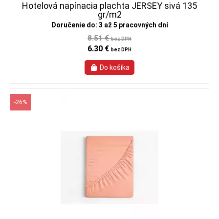
Hotelová napínacia plachta JERSEY sivá 135
gr/m2
Doručenie do: 3 až 5 pracovných dní
8.51 €
bez DPH
6.30 €
bez DPH
-26%