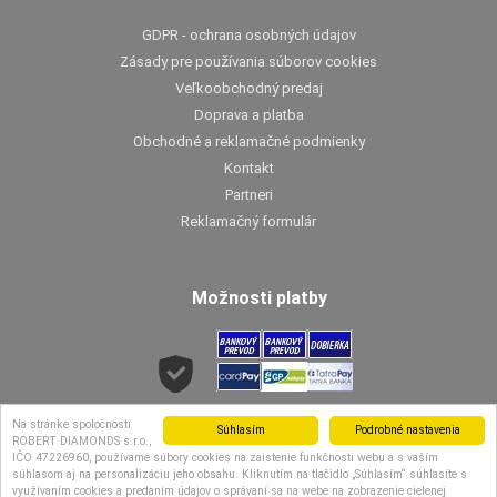
GDPR - ochrana osobných údajov
Zásady pre používania súborov cookies
Veľkoobchodný predaj
Doprava a platba
Obchodné a reklamačné podmienky
Kontakt
Partneri
Reklamačný formulár
Možnosti platby
Možnosti dopravy
Na stránke spoločnosti
Súhlasím
Podrobné nastavenia
ROBERT DIAMONDS s.r.o.,
IČO 47226960, používame súbory cookies na zaistenie funkčnosti webu a s vaším
súhlasom aj na personalizáciu jeho obsahu. Kliknutím na tlačidlo „Súhlasím“ súhlasíte s
využívaním cookies a predaním údajov o správaní sa na webe na zobrazenie cielenej