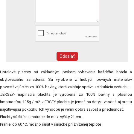
Hotelové plachty sú základným prvkom vybavenia každého hotela a
ubytovacieho zariadenia. Sú vyrobené z hrubých pevných materiálov
pozostávajúcich zo 100% bavlny, ktorá zaisťuje správnu cirkuláciu vzduchu.
JERSEY- napínacia plachta je vyrobená zo 100% bavlny s plošnou
hmotnosťou 135g / m2. JERSEY plachta je jemná na dotyk, vhodná aj pre tú
najcitlivejšiu pokožku. Ich výhodou je veľmi dobrá savosť a priedušnosť.
Plachty sú šité na matrace do max. výšky 21 cm.
Pranie: do 60 °C, možno sušiť v sušičke pri zníženej teplote