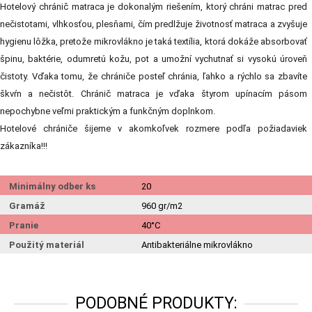
Hotelový chránič matraca je dokonalým riešením, ktorý chráni matrac pred
nečistotami, vlhkosťou, plesňami, čím predlžuje životnosť matraca a zvyšuje
hygienu lôžka, pretože mikrovlákno je taká textília, ktorá dokáže absorbovať
špinu, baktérie, odumretú kožu, pot a umožní vychutnať si vysokú úroveň
čistoty. Vďaka tomu, že chrániče posteľ chránia, ľahko a rýchlo sa zbavíte
škvŕn a nečistôt. Chránič matraca je vďaka štyrom upínacím pásom
nepochybne veľmi praktickým a funkčným doplnkom.
Hotelové chrániče šijeme v akomkoľvek rozmere podľa požiadaviek
zákazníka!!!
Minimálny odber ks
20
Gramáž
960 gr/m2
Pranie
40°C
Použitý materiál
Antibakteriálne mikrovlákno
PODOBNÉ PRODUKTY: