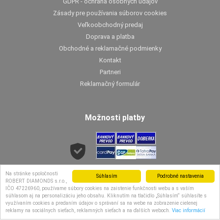
GDPR - ochrana osobných údajov
Zásady pre používania súborov cookies
Veľkoobchodný predaj
Doprava a platba
Obchodné a reklamačné podmienky
Kontakt
Partneri
Reklamačný formulár
Možnosti platby
Možnosti dopravy
Na stránke spoločnosti
Súhlasím
Podrobné nastavenia
ROBERT DIAMONDS s.r.o.,
IČO 47226960, používame súbory cookies na zaistenie funkčnosti webu a s vaším
súhlasom aj na personalizáciu jeho obsahu. Kliknutím na tlačidlo „Súhlasím“ súhlasíte s
využívaním cookies a predaním údajov o správaní sa na webe na zobrazenie cielenej
reklamy na sociálnych sieťach, reklamných sieťach a na ďalších weboch.
Viac informácií