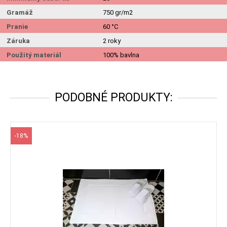
Gramáž
750 gr/m2
Pranie
60 °C
Záruka
2 roky
Použitý materiál
100% bavlna
PODOBNÉ PRODUKTY:
-18%