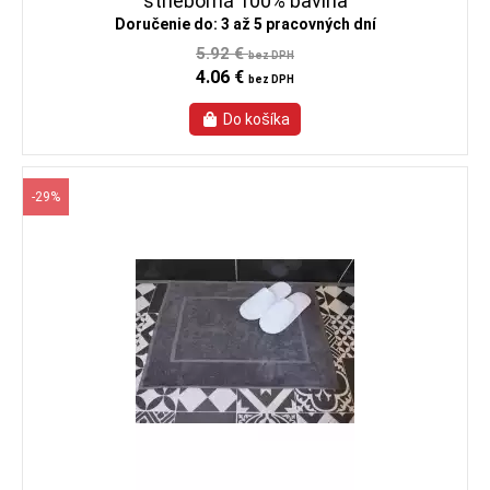
strieborná 100% bavlna
Doručenie do: 3 až 5 pracovných dní
5.92 €
bez DPH
4.06 €
bez DPH
-29%