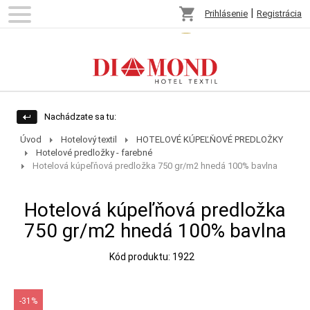
shopping_cart
|
Prihlásenie
Registrácia
Nachádzate sa tu:
Úvod
Hotelový textil
HOTELOVÉ KÚPEĽŇOVÉ PREDLOŽKY
Hotelové predložky - farebné
Hotelová kúpeľňová predložka 750 gr/m2 hnedá 100% bavlna
Hotelová kúpeľňová predložka
750 gr/m2 hnedá 100% bavlna
Kód produktu: 1922
-31%